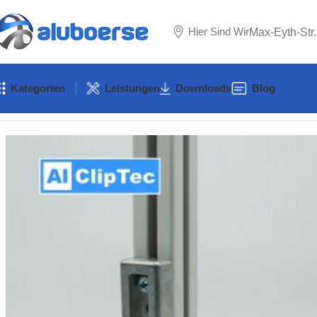
Hier Sind Wir
Max-Eyth-Str
Kategorien
Leistungen
Downloads
Blog
Start
Zubehör
Zubehör B-Typ
Nut 8 B-Typ
Stellfüße & Rollen N