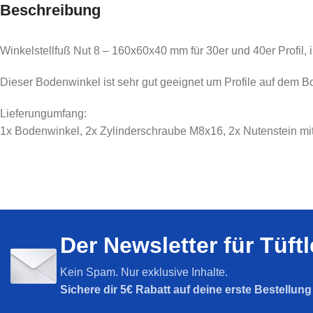
Nut 5
Nut 6
Beschreibung
Nut 8
Nut 8
Winkelstellfuß Nut 8 – 160x60x40 mm für 30er und 40er Profil, 
SPARPAKETE
Nut 10
Sparpakete
Dieser Bodenwinkel ist sehr gut geeignet um Profile auf dem Bo
Lieferungumfang:
1x Bodenwinkel, 2x Zylinderschraube M8x16, 2x Nutenstein mi
Der Newsletter für Tüft
Kein Spam. Nur exklusive Inhalte.
Sichere dir
5€ Rabatt auf deine erste Bestellun