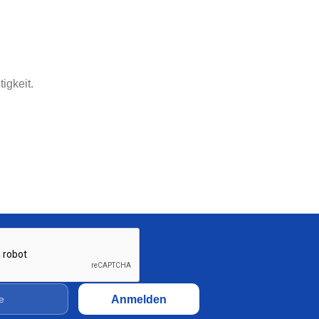
Sparpaket 20x20 Nut 5 I-Typ
10x2000mm eloxiert |
Systemprofil Aluprofil
100,75
€
igkeit.
Sparpaket 30x30 Nut 8 B-Typ
10x2000mm eloxiert |
Systemprofil Aluprofil
204,99
€
Sparpaket 40x16 Superleicht
Nut 8 I-Typ 10x2000mm
eloxiert | Systemprofil
Aluprofil
135,80
€
Aluminiumprofil 20x20 Nut 5
I-Typ eloxiert | Systemprofil