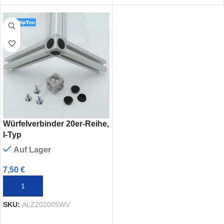
Würfelverbinder 20er-Reihe,
I-Typ
Auf Lager
7,50
€
IN DEN WARENKORB
SKU:
ALZ202005WV