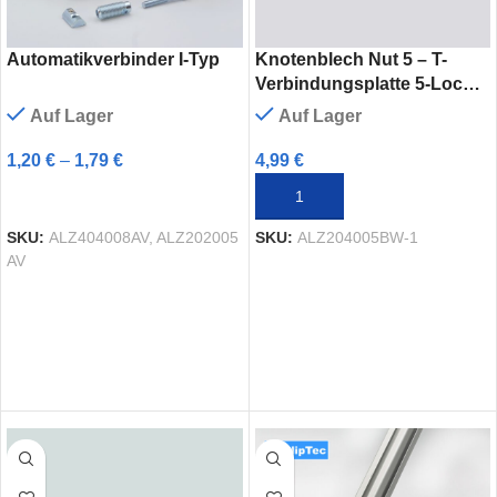
Automatikverbinder I-Typ
Knotenblech Nut 5 – T-
Verbindungsplatte 5-Loch
für 20×20 Aluprofile
Auf Lager
Auf Lager
1,20
€
–
1,79
€
4,99
€
AUSFÜHRUNG WÄHLEN
IN DEN WARENKORB
SKU:
ALZ404008AV, ALZ202005
SKU:
ALZ204005BW-1
AV