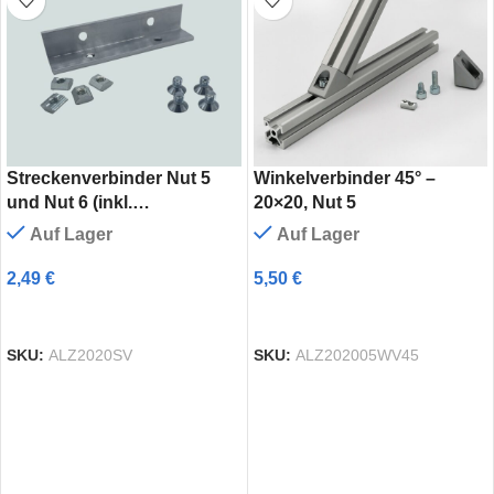
Streckenverbinder Nut 5
Winkelverbinder 45° –
und Nut 6 (inkl.
20×20, Nut 5
Verschraubung)
Auf Lager
Auf Lager
2,49
€
5,50
€
AUSFÜHRUNG WÄHLEN
AUSFÜHRUNG WÄHLEN
SKU:
ALZ2020SV
SKU:
ALZ202005WV45