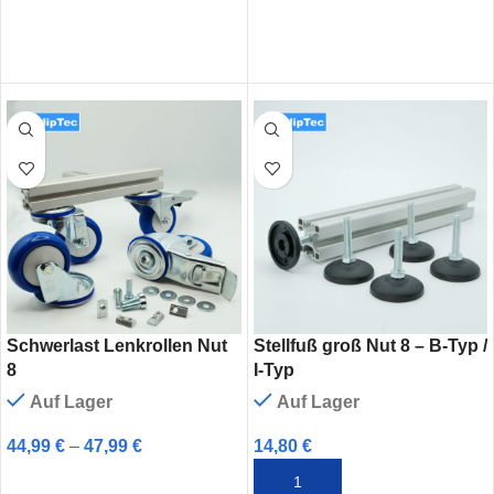
Schwerlast Lenkrollen Nut
Stellfuß groß Nut 8 – B-Typ /
8
I-Typ
Auf Lager
Auf Lager
44,99
€
–
47,99
€
14,80
€
AUSFÜHRUNG WÄHLEN
IN DEN WARENKORB