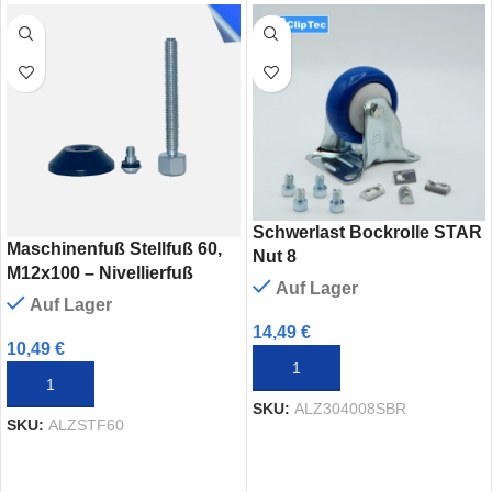
Schwerlast Bockrolle STAR
Maschinenfuß Stellfuß 60,
Nut 8
M12x100 – Nivellierfuß
Auf Lager
Auf Lager
14,49
€
10,49
€
IN DEN WARENKORB
IN DEN WARENKORB
SKU:
ALZ304008SBR
SKU:
ALZSTF60