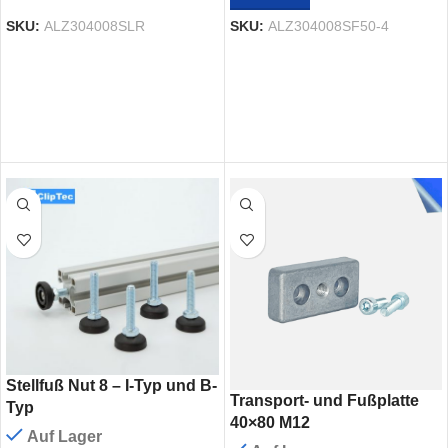
SKU:
ALZ304008SLR
SKU:
ALZ304008SF50-4
Stellfuß Nut 8 – I-Typ und B-
Transport- und Fußplatte
Typ
40×80 M12
Auf Lager