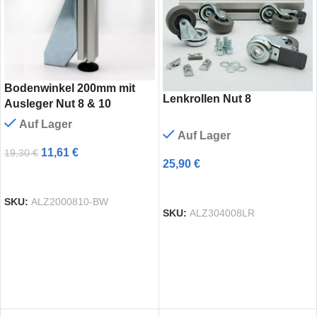
Bodenwinkel 200mm mit
Lenkrollen Nut 8
Ausleger Nut 8 & 10
Auf Lager
Auf Lager
11,61
€
19,30
€
25,90
€
AUSFÜHRUNG WÄHLEN
AUSFÜHRUNG WÄHLEN
SKU:
ALZ2000810-BW
SKU:
ALZ304008LR