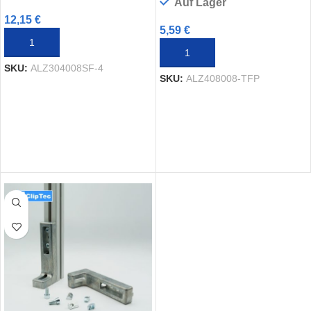
Auf Lager
12,15
€
5,59
€
IN DEN WARENKORB
IN DEN WARENKORB
SKU:
ALZ304008SF-4
SKU:
ALZ408008-TFP