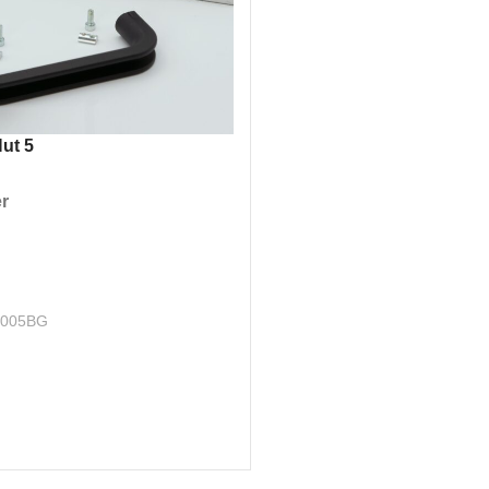
Nut 5
r
RENKORB
2005BG