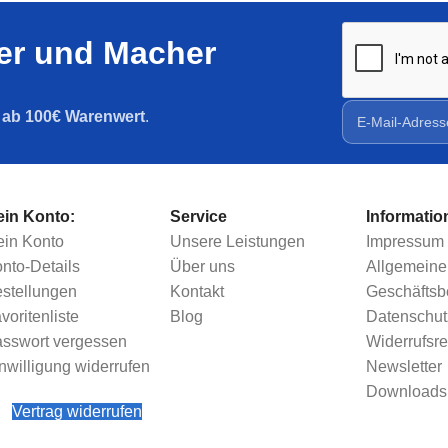
ler und Macher
g ab 100€ Warenwert
.
in Konto:
Service
Informatio
in Konto
Unsere Leistungen
Impressum
nto-Details
Über uns
Allgemeine
stellungen
Kontakt
Geschäfts
voritenliste
Blog
Datenschut
sswort vergessen
Widerrufsre
nwilligung widerrufen
Newsletter
Downloads
Vertrag widerrufen