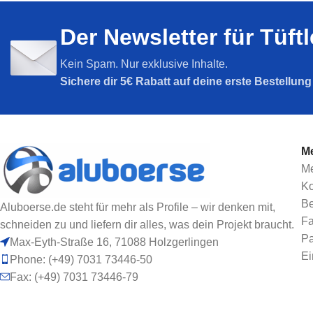
Nut 5
Nut 6
Der Newsletter für Tüft
Nut 8
Nut 8
SPARPAKETE
Nut 10
Kein Spam. Nur exklusive Inhalte.
Sparpakete
Sichere dir
5€ Rabatt auf deine erste Bestellun
Me
Me
Ko
Be
Aluboerse.de steht für mehr als Profile – wir denken mit,
Fa
schneiden zu und liefern dir alles, was dein Projekt braucht.
Pa
Max-Eyth-Straße 16, 71088 Holzgerlingen
Ei
Phone: (+49) 7031 73446-50
Fax: (+49) 7031 73446-79