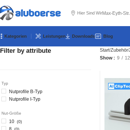
Hier Sind Wir
Max-Eyth-Str
Kategorien
Leistungen
Downloads
Blog
Filter by attribute
Start
Zubehör
Show
9
12
Typ
Nutprofile B-Typ
Nutprofile I-Typ
Nut-Größe
10
(0)
8
(0)