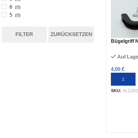
6
(0)
5
(0)
FILTER
ZURÜCKSETZEN
Bügelgriff 
Auf Lage
4,00
€
IN DEN WA
SKU:
ALZ20
I-TYP
B-TYP