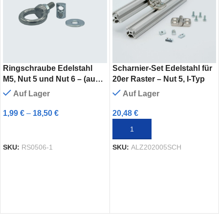
Ringschraube Edelstahl
Scharnier-Set Edelstahl für
M5, Nut 5 und Nut 6 – (auch
20er Raster – Nut 5, I-Typ
im Set erhältlich)
Auf Lager
Auf Lager
Augenschraube, Kran Öse
1,99
€
–
18,50
€
20,48
€
AUSFÜHRUNG WÄHLEN
IN DEN WARENKORB
SKU:
RS0506-1
SKU:
ALZ202005SCH