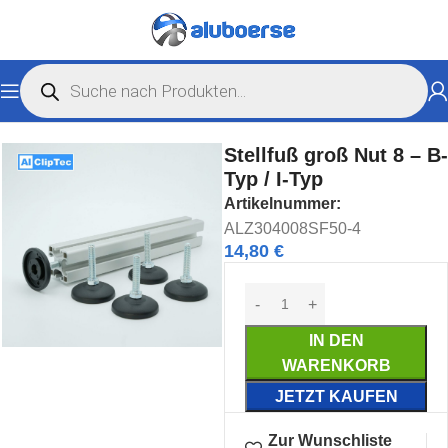
ör
Zubehör B-Typ
Nut 8 B-Typ
Stellfüße & Rollen Nut 8 B-Typ
Stellfuß groß Nut 8 – B-
Typ / I-Typ
Artikelnummer:
ALZ304008SF50-4
14,80
€
IN DEN
WARENKORB
JETZT KAUFEN
Zur Wunschliste