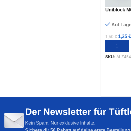
Uniblock M6
Auf Lage
1,25
€
1,50
€
IN DEN WA
SKU:
ALZ45
Der Newsletter für Tüft
Kein Spam. Nur exklusive Inhalte.
Sichere dir
5€ Rabatt auf deine erste Bestellun