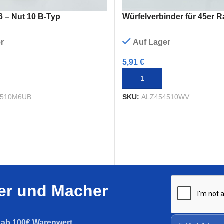
 – Nut 10 B-Typ
Würfelverbinder für 45er R
r
Auf Lager
5,91
€
RENKORB
IN DEN WARENKORB
4510M6UB
SKU:
ALZ454510WV
ler und Macher
g ab 100€ Warenwert
.