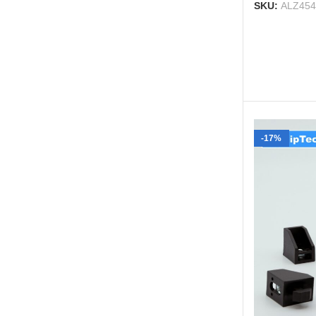
SKU:
ALZ45
-17%