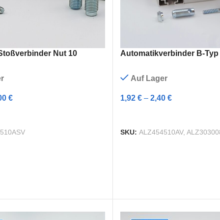
Stoßverbinder Nut 10
Automatikverbinder B-Typ
r
Auf Lager
00
€
1,92
€
–
2,40
€
NG WÄHLEN
AUSFÜHRUNG WÄHLEN
510ASV
SKU:
ALZ454510AV, ALZ30300