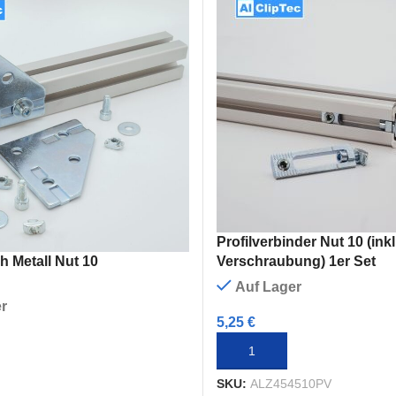
Profilverbinder Nut 10 (inkl
Verschraubung) 1er Set
 Metall Nut 10
Auf Lager
r
5,25
€
IN DEN WARENKORB
RENKORB
SKU:
ALZ454510PV