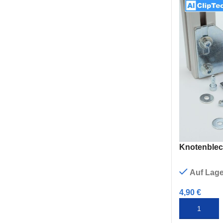
Nut 5
Nut 6
Nut 8
Nut 8
SPARPAKETE
Nut 10
Sparpakete
Knotenblech
Auf Lage
4,90
€
IN DEN WA