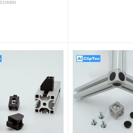
4510KBM
Nutprofile
Jetzt entdecken