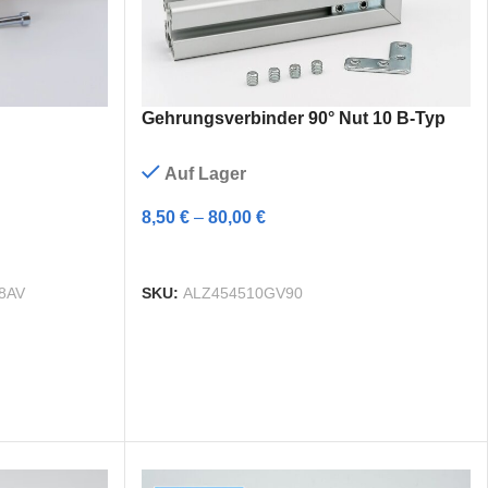
Gehrungsverbinder 90° Nut 10 B-Typ
Auf Lager
8,50
€
–
80,00
€
AUSFÜHRUNG WÄHLEN
8AV
SKU:
ALZ454510GV90
Am beliebtesten