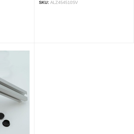
SKU:
ALZ454510SV
Aluprofil
5,29 €
Aluminiumprofil 20x10 Nut 5
I-Typ eloxiert | Systemprofil
Aluprofil
6,91 €