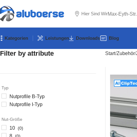
Hier Sind Wir
Max-Eyth-Str
Kategorien
Leistungen
Downloads
Blog
Filter by attribute
Start
Zubehör
Typ
Nutprofile B-Typ
Nutprofile I-Typ
Nut-Größe
10
(0)
8
(0)