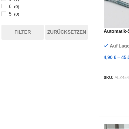
6
(0)
5
(0)
Automatik-
FILTER
ZURÜCKSETZEN
Auf Lage
4,90
€
–
45,
AUSFÜHRU
SKU:
ALZ454
I-TYP
B-TYP