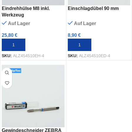
Eindrehhülse M8 inkl.
Einschlagdübel 90 mm
Werkzeug
Auf Lager
Auf Lager
25,80
€
8,90
€
IN DEN WARENKORB
IN DEN WARENKORB
SKU:
ALZ454510EH-4
SKU:
ALZ454510ED-4
Gewindeschneider ZEBRA