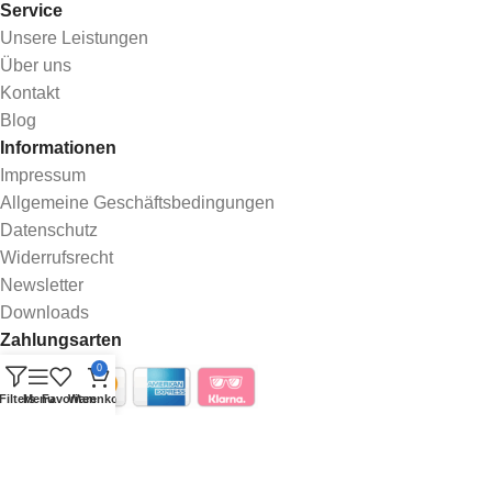
Service
Unsere Leistungen
Über uns
Kontakt
Blog
Informationen
Impressum
Allgemeine Geschäftsbedingungen
Datenschutz
Widerrufsrecht
Newsletter
Downloads
Zahlungsarten
0
Filters
Menu
Favoriten
Warenkorb