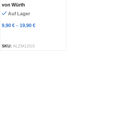
von Würth
Auf Lager
9,90
€
–
19,90
€
AUSFÜHRUNG WÄHLEN
SKU:
ALZM12GS