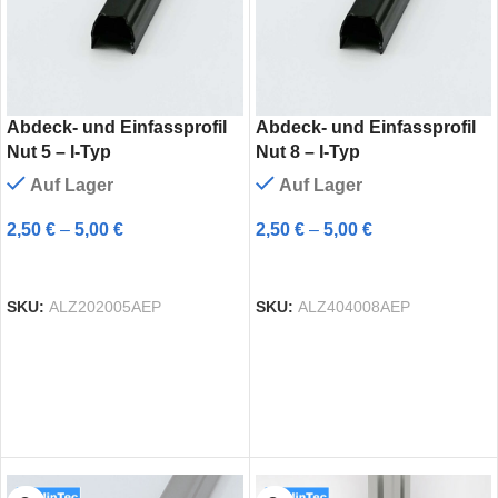
Abdeck- und Einfassprofil
Abdeck- und Einfassprofil
Nut 5 – I-Typ
Nut 8 – I-Typ
Auf Lager
Auf Lager
2,50
€
–
5,00
€
2,50
€
–
5,00
€
AUSFÜHRUNG WÄHLEN
AUSFÜHRUNG WÄHLEN
SKU:
ALZ202005AEP
SKU:
ALZ404008AEP