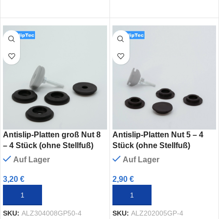
Antislip-Platten groß Nut 8
Antislip-Platten Nut 5 – 4
– 4 Stück (ohne Stellfuß)
Stück (ohne Stellfuß)
Auf Lager
Auf Lager
3,20
€
2,90
€
IN DEN WARENKORB
IN DEN WARENKORB
SKU:
ALZ304008GP50-4
SKU:
ALZ202005GP-4