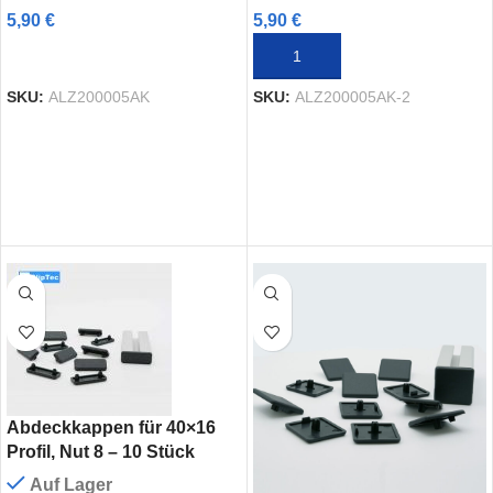
5,90
€
5,90
€
AUSFÜHRUNG WÄHLEN
IN DEN WARENKORB
SKU:
ALZ200005AK
SKU:
ALZ200005AK-2
Abdeckkappen für 40×16
Profil, Nut 8 – 10 Stück
Auf Lager