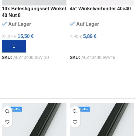
10x Befestigungsset Winkel
45° Winkelverbinder 40×40
40 Nut 8
Auf Lager
Auf Lager
15,50
€
5,89
€
22,26
€
7,90
€
IN DEN WARENKORB
AUSFÜHRUNG WÄHLEN
SKU:
ALZ404008BW-10
SKU:
ALZ404008WV45