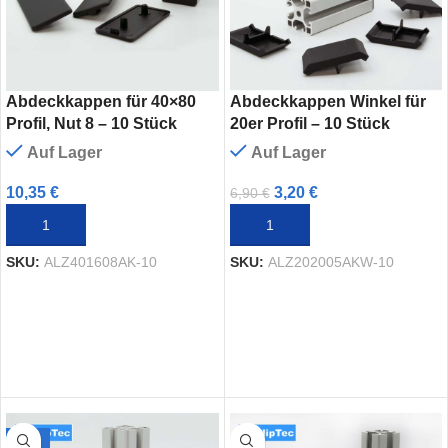
Abdeckkappen für 40×80
Abdeckkappen Winkel für
Profil, Nut 8 – 10 Stück
20er Profil – 10 Stück
Auf Lager
Auf Lager
10,35
€
3,20
€
6,90
€
IN DEN WARENKORB
IN DEN WARENKORB
SKU:
ALZ401608AK-10
SKU:
ALZ202005AKW-10
-44%