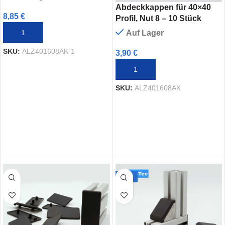
Abdeckkappen für 40×40
8,85
€
Profil, Nut 8 – 10 Stück
IN DEN WARENKORB
Auf Lager
SKU:
ALZ401608AK-1
3,90
€
IN DEN WARENKORB
SKU:
ALZ401608AK
-54%