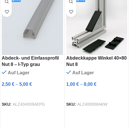
Abdeck- und Einfassprofil
Abdeckkappe Winkel 40×80
Nut 8 – I-Typ grau
Nut 8
Auf Lager
Auf Lager
2,50
€
–
5,00
€
1,00
€
–
8,00
€
AUSFÜHRUNG WÄHLEN
AUSFÜHRUNG WÄHLEN
SKU:
ALZ404008AEPG
SKU:
ALZ408008AKW