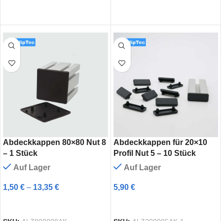
Abdeckkappen 80×80 Nut 8
Abdeckkappen für 20×10
– 1 Stück
Profil Nut 5 – 10 Stück
Auf Lager
Auf Lager
1,50
€
–
13,35
€
5,90
€
WEITERLESEN
AUSFÜHRUNG WÄHLEN