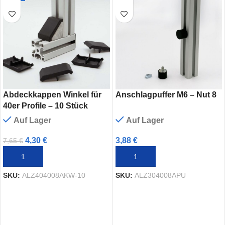
Abdeckkappen Winkel für
Anschlagpuffer M6 – Nut 8
40er Profile – 10 Stück
Auf Lager
Auf Lager
4,30
€
3,88
€
7,65
€
IN DEN WARENKORB
IN DEN WARENKORB
SKU:
ALZ404008AKW-10
SKU:
ALZ304008APU