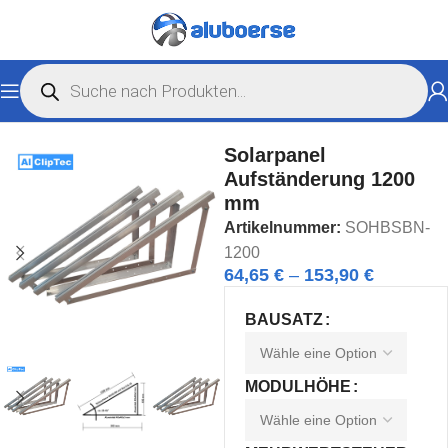
Start
Solarshop
Aufständerungen für Solarmodule
Solarpanel
Aufständerung 1200
mm
Artikelnummer:
SOHBSBN-
1200
64,65
€
–
153,90
€
BAUSATZ
MODULHÖHE