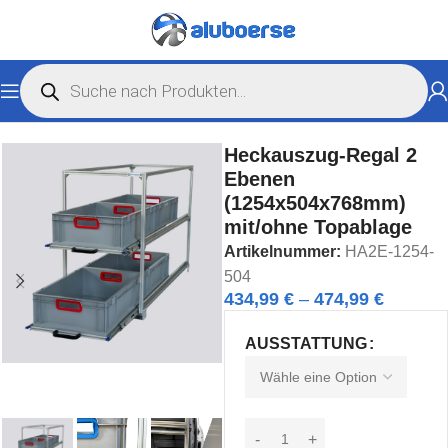
Start
Caravan- und Vanausbau
Heckauszug
Heckauszug-Regal 2
Ebenen
(1254x504x768mm)
mit/ohne Topablage
Artikelnummer:
HA2E-1254-
504
434,99
€
–
474,99
€
AUSSTATTUNG