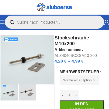
Start
Solarshop
Zubehör Solar
Stockschraube
M10x200
Artikelnummer:
ALZ4040SOSSM10-200
4,20
€
–
4,99
€
MEHRWERTSTEUER
IN DEN