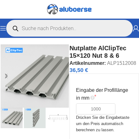
Start
Nutprofile
Nutprofile B-Typ
Nutplatte AlClipTec
15×120 Nut 8 & 6
Artikelnummer:
ALP1512008
36,50 €
Eingabe der Profillänge
in mm
Drücken Sie die Eingabetaste 
um den Preis automatisch 
berechnen zu lassen.