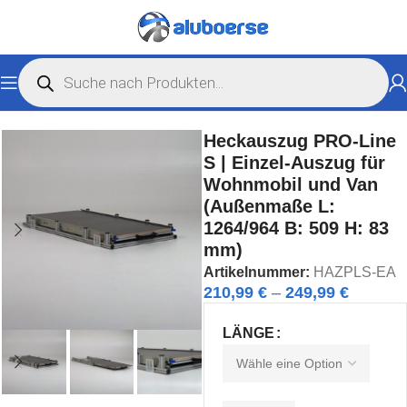
Start
Caravan- und Vanausbau
Heckauszug
Heckauszug PRO-Line
S | Einzel-Auszug für
Wohnmobil und Van
(Außenmaße L:
1264/964 B: 509 H: 83
mm)
Artikelnummer:
HAZPLS-EA
210,99
€
–
249,99
€
LÄNGE