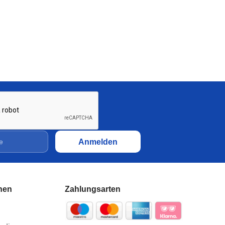
Aluprofil
5,29 €
Aluminiumprofil 20x10 Nut 5
I-Typ eloxiert | Systemprofil
Aluprofil
6,91 €
nen
Zahlungsarten