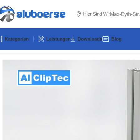
Hier Sind Wir
Max-Eyth-Str
Kategorien
Leistungen
Downloads
Blog
Start
Zubehör
Zubehör B-Typ
Nut 10 B-Typ
Profilverbinder Nut