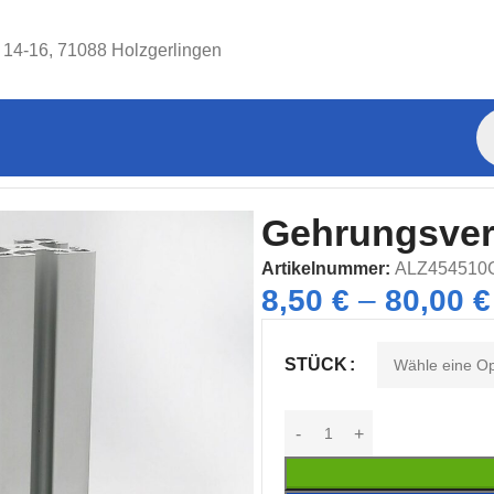
. 14-16, 71088 Holzgerlingen
 10 B-Typ
Gehrungsverbinder 90° Nut 10 B-Typ
Gehrungsverb
Artikelnummer:
ALZ454510
8,50
€
–
80,00
€
STÜCK