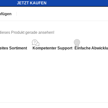
JETZT KAUFEN
ufügen
 dieses Produkt gerade ansehen!
eites Sortiment
Kompetenter Support
Einfache Abwickl
Am beliebtesten