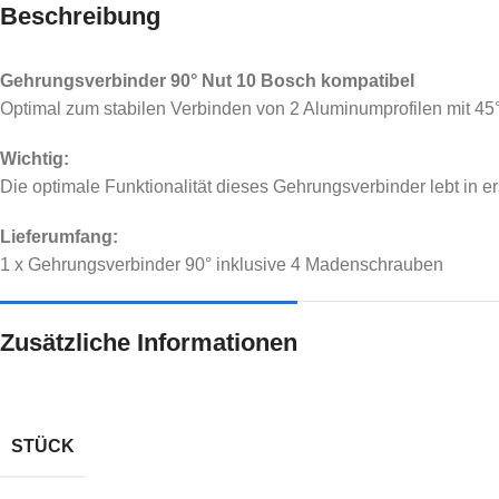
Nut 5
Nut 6
Beschreibung
Nut 8
Nut 8
Gehrungsverbinder 90° Nut 10 Bosch kompatibel
SPARPAKETE
Nut 10
Optimal zum stabilen Verbinden von 2 Aluminumprofilen mit 45
Sparpakete
Wichtig:
Die optimale Funktionalität dieses Gehrungsverbinder lebt in er
Lieferumfang:
1 x Gehrungsverbinder 90° inklusive 4 Madenschrauben
Zusätzliche Informationen
STÜCK