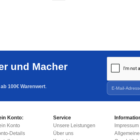
Nutprofile
Jetzt entdecken
ler und Macher
g ab 100€ Warenwert
.
in Konto:
Service
Informatio
in Konto
Unsere Leistungen
Impressum
nto-Details
Über uns
Allgemeine