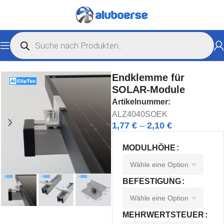
Start
Solarshop
Zubehör Solar
Endklemme für
SOLAR-Module
Artikelnummer:
ALZ4040SOEK
1,77
€
–
2,10
€
MODULHÖHE
BEFESTIGUNG
MEHRWERTSTEUER