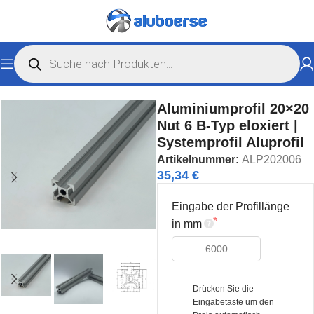
Start
Nutprofile
Nutprofile B-Typ
Aluminiumprofil 20×20
Nut 6 B-Typ eloxiert |
Systemprofil Aluprofil
Artikelnummer:
ALP202006
35,34 €
Eingabe der Profillänge
in mm
Drücken Sie die 
Eingabetaste um den 