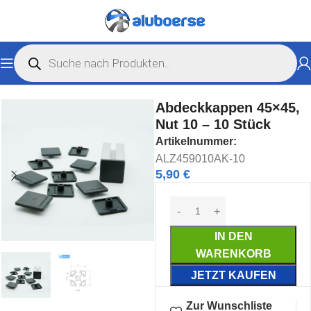
-Typ
Nut 10 B-Typ
Abdeckprofile & Endkappen Nut 10 B-Typ
Abdeckkappen 45×45,
Nut 10 – 10 Stück
Artikelnummer:
ALZ459010AK-10
5,90
€
IN DEN
WARENKORB
JETZT KAUFEN
Zur Wunschliste