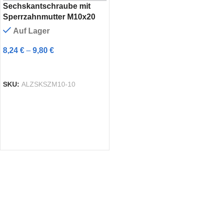
Sechskantschraube mit
Sperrzahnmutter M10x20
Auf Lager
8,24
€
–
9,80
€
AUSFÜHRUNG WÄHLEN
SKU:
ALZSKSZM10-10