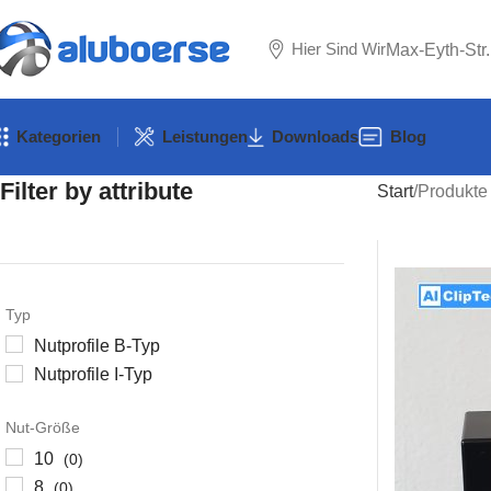
Hier Sind Wir
Max-Eyth-Str
Kategorien
Leistungen
Downloads
Blog
Filter by attribute
Start
Produkte
Typ
Nutprofile B-Typ
Nutprofile I-Typ
Nut-Größe
10
(0)
8
(0)