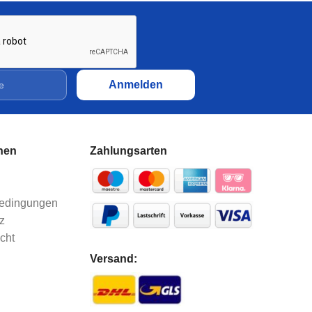
Sparpaket 20x20 Nut 5 I-Typ
10x2000mm eloxiert |
Systemprofil Aluprofil
100,75
€
Sparpaket 30x30 Nut 8 B-Typ
10x2000mm eloxiert |
Systemprofil Aluprofil
nen
Zahlungsarten
204,99
€
Sparpaket 40x16 Superleicht
bedingungen
Nut 8 I-Typ 10x2000mm
eloxiert | Systemprofil
z
Aluprofil
cht
135,80
€
Versand:
Aluminiumprofil 20x20 Nut 5
I-Typ eloxiert | Systemprofil