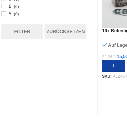
6
(0)
5
(0)
10x Befesti
FILTER
ZURÜCKSETZEN
Auf Lage
15,5
22,26
€
IN DEN WA
SKU:
ALZ404
I-TYP
B-TYP