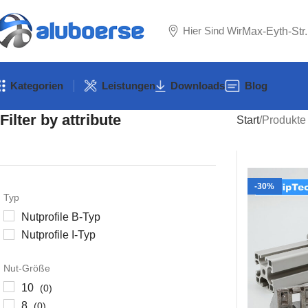
Hier Sind Wir
Max-Eyth-Str
Kategorien
Leistungen
Downloads
Blog
Filter by attribute
Start
Produkte 
-30%
Typ
Nutprofile B-Typ
Nutprofile I-Typ
Nut-Größe
10
(0)
8
(0)