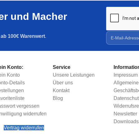
ler und Macher
g ab 100€ Warenwert
.
in Konto:
Service
Informatio
in Konto
Unsere Leistungen
Impressum
nto-Details
Über uns
Allgemeine
stellungen
Kontakt
Geschäfts
voritenliste
Blog
Datenschut
sswort vergessen
Widerrufsre
nwilligung widerrufen
Newsletter
Downloads
Vertrag widerrufen