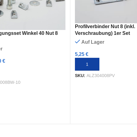
Profilverbinder Nut 8 (inkl.
Verschraubung) 1er Set
gungsset Winkel 40 Nut 8
Auf Lager
r
5,25
€
0
€
IN DEN WARENKORB
RENKORB
SKU:
ALZ304008PV
008BW-10