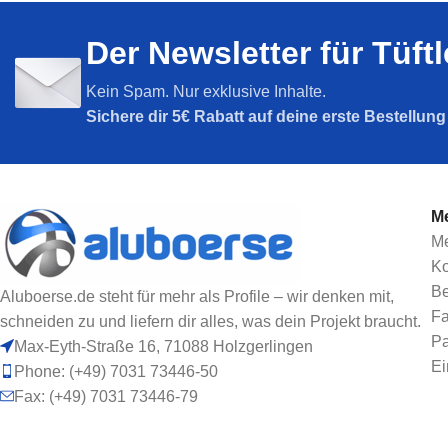
Nut 5
Nut 6
Der Newsletter für Tüft
Nut 8
Nut 8
SPARPAKETE
Nut 10
Kein Spam. Nur exklusive Inhalte.
Sparpakete
Sichere dir
5€ Rabatt auf deine erste Bestellun
Me
Me
Ko
Be
Aluboerse.de steht für mehr als Profile – wir denken mit,
Fa
schneiden zu und liefern dir alles, was dein Projekt braucht.
Pa
Max-Eyth-Straße 16, 71088 Holzgerlingen
Ei
Phone: (+49) 7031 73446-50
Fax: (+49) 7031 73446-79