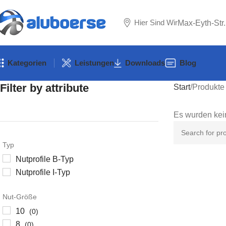
Hier Sind Wir
Max-Eyth-Str
Kategorien
Leistungen
Downloads
Blog
Filter by attribute
Start
Produkte 
Es wurden kei
Typ
Nutprofile B-Typ
Nutprofile I-Typ
Nut-Größe
10
(0)
8
(0)