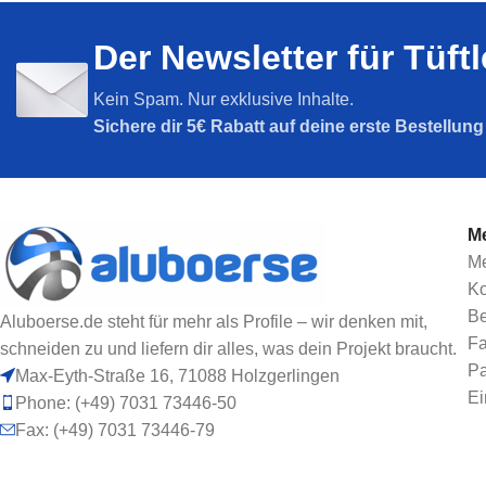
Nut 5
Nut 6
Der Newsletter für Tüft
Nut 8
Nut 8
SPARPAKETE
Nut 10
Kein Spam. Nur exklusive Inhalte.
Sparpakete
Sichere dir
5€ Rabatt auf deine erste Bestellun
Me
Me
Ko
Be
Aluboerse.de steht für mehr als Profile – wir denken mit,
Fa
schneiden zu und liefern dir alles, was dein Projekt braucht.
Pa
Max-Eyth-Straße 16, 71088 Holzgerlingen
Ei
Phone: (+49) 7031 73446-50
Fax: (+49) 7031 73446-79