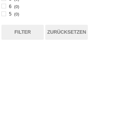
6
(0)
5
(0)
FILTER
ZURÜCKSETZEN
I-TYP
B-TYP