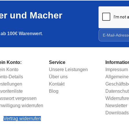
ler und Macher
g ab 100€ Warenwert
.
in Konto:
Service
Informatio
in Konto
Unsere Leistungen
Impressum
nto-Details
Über uns
Allgemeine
stellungen
Kontakt
Geschäfts
voritenliste
Blog
Datenschut
sswort vergessen
Widerrufsre
nwilligung widerrufen
Newsletter
Downloads
Vertrag widerrufen