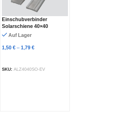
Einschubverbinder
Solarschiene 40×40
Auf Lager
1,50
€
–
1,79
€
AUSFÜHRUNG WÄHLEN
SKU:
ALZ4040SO-EV