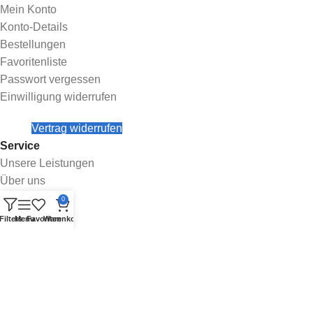
Mein Konto
Konto-Details
Bestellungen
Favoritenliste
Passwort vergessen
Einwilligung widerrufen
Vertrag widerrufen
Service
Unsere Leistungen
Über uns
Kontakt
0
Blog
Filters
Menu
Favoriten
Warenkorb
Informationen
Impressum
Allgemeine Geschäftsbedingungen
Datenschutz
Widerrufsrecht