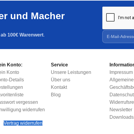
ler und Macher
g ab 100€ Warenwert
.
in Konto:
Service
Informatio
in Konto
Unsere Leistungen
Impressum
nto-Details
Über uns
Allgemeine
stellungen
Kontakt
Geschäfts
voritenliste
Blog
Datenschut
sswort vergessen
Widerrufsre
nwilligung widerrufen
Newsletter
Downloads
Vertrag widerrufen