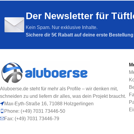
Nut 5
Nut 6
Der Newsletter für Tüft
Nut 8
Nut 8
SPARPAKETE
Nut 10
Kein Spam. Nur exklusive Inhalte.
Sparpakete
Sichere dir
5€ Rabatt auf deine erste Bestellun
Me
Me
Ko
Be
Aluboerse.de steht für mehr als Profile – wir denken mit,
Fa
schneiden zu und liefern dir alles, was dein Projekt braucht.
Pa
Max-Eyth-Straße 16, 71088 Holzgerlingen
Ei
Phone: (+49) 7031 73446-50
Fax: (+49) 7031 73446-79