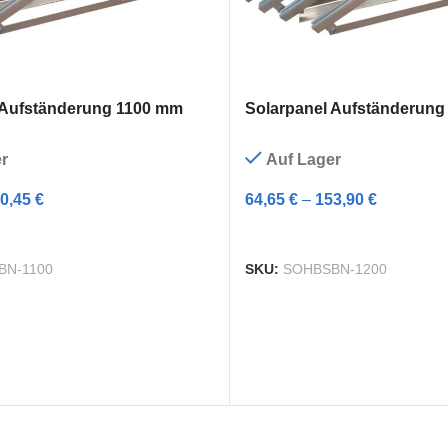
 Aufständerung 1100 mm
Solarpanel Aufständerun
r
Auf Lager
0,45
€
64,65
€
–
153,90
€
NG WÄHLEN
AUSFÜHRUNG WÄHLEN
BN-1100
SKU:
SOHBSBN-1200