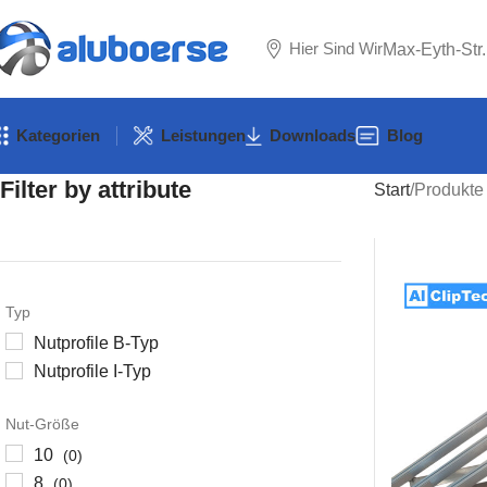
Hier Sind Wir
Max-Eyth-Str
Kategorien
Leistungen
Downloads
Blog
Filter by attribute
Start
Produkte 
Typ
Nutprofile B-Typ
Nutprofile I-Typ
Nut-Größe
10
(0)
8
(0)