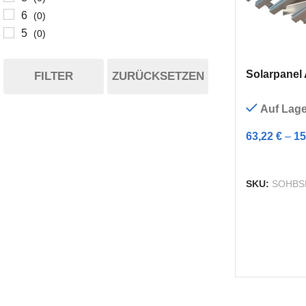
6
(0)
5
(0)
Solarpanel
FILTER
ZURÜCKSETZEN
Auf Lage
63,22
€
–
15
AUSFÜHRU
SKU:
SOHBS
I-TYP
B-TYP