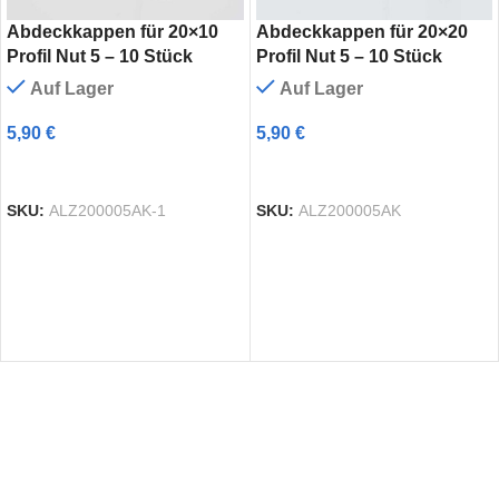
Abdeckkappen für 20×10
Abdeckkappen für 20×20
Profil Nut 5 – 10 Stück
Profil Nut 5 – 10 Stück
Auf Lager
Auf Lager
5,90
€
5,90
€
AUSFÜHRUNG WÄHLEN
AUSFÜHRUNG WÄHLEN
SKU:
ALZ200005AK-1
SKU:
ALZ200005AK