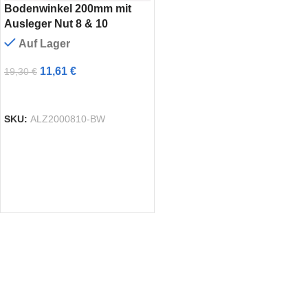
Bodenwinkel 200mm mit
Ausleger Nut 8 & 10
Auf Lager
11,61
€
19,30
€
AUSFÜHRUNG WÄHLEN
SKU:
ALZ2000810-BW