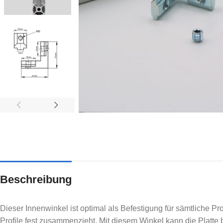
Beschreibung
Dieser Innenwinkel ist optimal als Befestigung für sämtliche Prof
I-TYP
B-TYP
Profile fest zusammenzieht. Mit diesem Winkel kann die Platte 