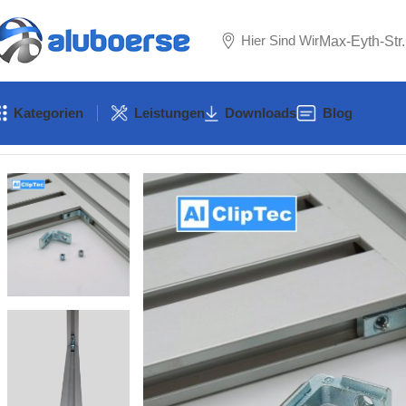
Hier Sind Wir
Max-Eyth-Str
Kategorien
Leistungen
Downloads
Blog
Start
Zubehör
Zubehör B-Typ
Nut 6 B-Typ
Winkel Nut 6 B-Typ
I