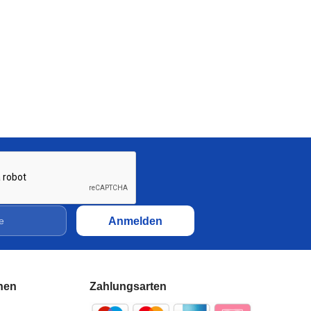
Sparpaket 20x20 Nut 5 I-Typ
10x2000mm eloxiert |
Systemprofil Aluprofil
100,75
€
Sparpaket 30x30 Nut 8 B-Typ
10x2000mm eloxiert |
Systemprofil Aluprofil
204,99
€
Sparpaket 40x16 Superleicht
Nut 8 I-Typ 10x2000mm
eloxiert | Systemprofil
Aluprofil
135,80
€
nen
Zahlungsarten
Aluminiumprofil 20x20 Nut 5
I-Typ eloxiert | Systemprofil