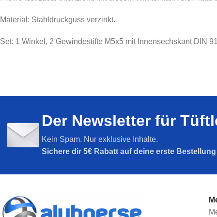
Nut 5
Nut 6
Material: Stahldruckguss verzinkt.
Nut 8
Nut 8
SPARPAKETE
Nut 10
Set: 1 Winkel, 2 Gewindestifte M5x5 mit Innensechskant DIN 9
Sparpakete
Der Newsletter für Tüft
Kein Spam. Nur exklusive Inhalte.
Sichere dir
5€ Rabatt auf deine erste Bestellun
Me
Me