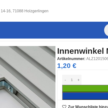
. 14-16, 71088 Holzgerlingen
nnenwinkel Nut 6 – I-Typ / B-Typ
Innenwinkel N
Artikelnummer:
ALZ120150
1,20
€
Zur Wunschliste hinz