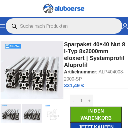
Start
Nutprofile
Nutprofile I-Typ
Sparpaket 40×40 Nut 8
I-Typ 8x2000mm
eloxiert | Systemprofil
Aluprofil
Artikelnummer:
ALP404008-
2000-SP
331,49
€
IN DEN
WARENKORB
JETZT KAUFEN