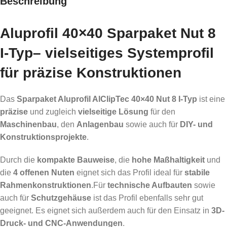
Beschreibung
Aluprofil 40×40 Sparpaket Nut 8
I-Typ–
vielseitiges Systemprofil
für
präzise Konstruktionen
Das
Sparpaket Aluprofil AlClipTec 40×40 Nut 8 I-Typ
ist eine
präzise
und zugleich
vielseitige Lösung
für den
Maschinenbau
, den
Anlagenbau
sowie auch für
DIY- und
Konstruktionsprojekte
.
Durch die
kompakte Bauweise
, die
hohe Maßhaltigkeit
und
die
4 offenen Nuten
eignet sich das Profil ideal für
stabile
Rahmenkonstruktionen
.Für
technische Aufbauten
sowie
auch für
Schutzgehäuse
ist das Profil ebenfalls sehr gut
geeignet. Es eignet sich außerdem auch für den Einsatz in
3D-
Druck- und CNC-Anwendungen
.