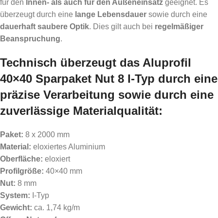
für den
Innen- als auch für den Außeneinsatz
geeignet. Es
überzeugt durch eine
lange Lebensdauer
sowie durch eine
dauerhaft saubere Optik
. Dies gilt auch bei
regelmäßiger
Beanspruchung
.
Technisch überzeugt das Aluprofil
40×40 Sparpaket Nut 8 I-Typ durch eine
präzise Verarbeitung
sowie durch eine
zuverlässige Materialqualität:
Paket:
8 x 2000 mm
Material:
eloxiertes Aluminium
Oberfläche:
eloxiert
Profilgröße:
40×40 mm
Nut:
8 mm
System:
I-Typ
Gewicht:
ca. 1,74 kg/m