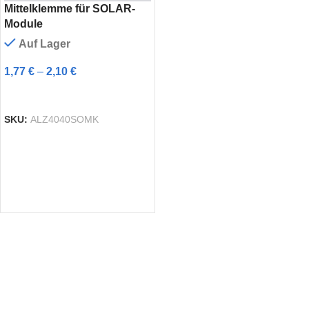
Mittelklemme für SOLAR-
Module
Auf Lager
1,77
€
–
2,10
€
AUSFÜHRUNG WÄHLEN
SKU:
ALZ4040SOMK