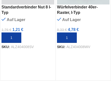
Standardverbinder Nut 8 I-
Würfelverbinder 40er-
Typ
Raster, I-Typ
Auf Lager
Auf Lager
1,21
€
4,78
€
1,76
€
8,33
€
IN DEN WARENKORB
IN DEN WARENKORB
SKU:
ALZ404008SV
SKU:
ALZ404008WV