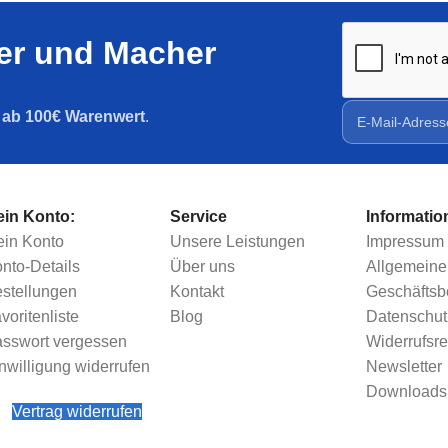
ler und Macher
g ab 100€ Warenwert
.
in Konto:
Service
Informatio
in Konto
Unsere Leistungen
Impressum
nto-Details
Über uns
Allgemeine
stellungen
Kontakt
Geschäfts
voritenliste
Blog
Datenschut
sswort vergessen
Widerrufsre
nwilligung widerrufen
Newsletter
Downloads
Vertrag widerrufen