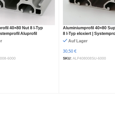
ofil 40×80 Nut 8 I-Typ
Aluminiumprofil 40×80 Sup
ystemprofil Aluprofil
8 I-Typ eloxiert | Systemprof
r
Auf Lager
30,50 €
008-6000
SKU:
ALP408008SU-6000