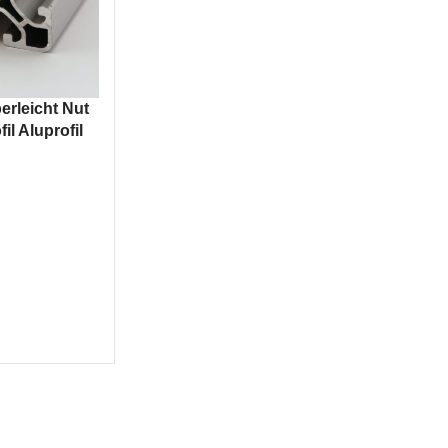
erleicht Nut
il Aluprofil
Am beliebtesten