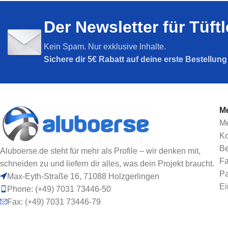
Nut 5
Nut 6
Der Newsletter für Tüft
Nut 8
Nut 8
SPARPAKETE
Nut 10
Kein Spam. Nur exklusive Inhalte.
Sparpakete
Sichere dir
5€ Rabatt auf deine erste Bestellun
Me
Me
Ko
Be
Aluboerse.de steht für mehr als Profile – wir denken mit,
Fa
schneiden zu und liefern dir alles, was dein Projekt braucht.
Pa
Max-Eyth-Straße 16, 71088 Holzgerlingen
Ei
Phone: (+49) 7031 73446-50
Fax: (+49) 7031 73446-79