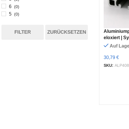
6
(0)
5
(0)
Aluminiumpr
FILTER
ZURÜCKSETZEN
eloxiert | S
Auf Lage
30,79 €
SKU:
ALP408
I-TYP
B-TYP