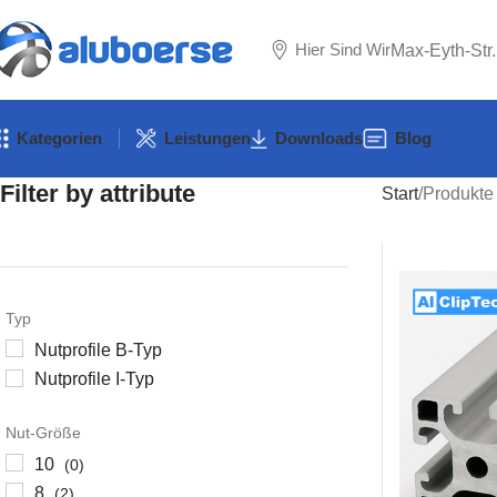
Hier Sind Wir
Max-Eyth-Str
Kategorien
Leistungen
Downloads
Blog
Filter by attribute
Start
Produkte 
Typ
Nutprofile B-Typ
Nutprofile I-Typ
Nut-Größe
10
(0)
8
(2)