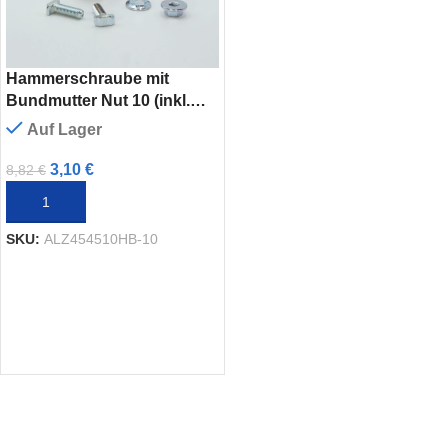
Hammerschraube mit
Bundmutter Nut 10 (inkl.
Verschraubung) – 10 Stück
Auf Lager
3,10
€
8,82
€
IN DEN WARENKORB
SKU:
ALZ454510HB-10