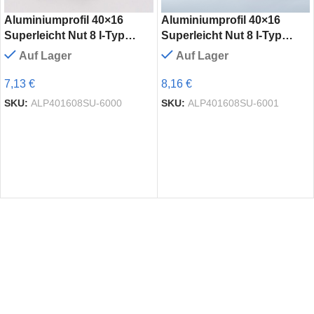
Aluminiumprofil 40×16
Aluminiumprofil 40×16
Superleicht Nut 8 I-Typ
Superleicht Nut 8 I-Typ
eloxiert | Systemprofil
schwarz eloxiert |
Auf Lager
Auf Lager
Aluprofil
Systemprofil Aluprofil
7,13 €
8,16 €
SKU:
ALP401608SU-6000
SKU:
ALP401608SU-6001