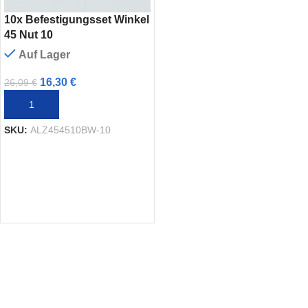
10x Befestigungsset Winkel
45 Nut 10
Auf Lager
16,30
€
26,09
€
IN DEN WARENKORB
SKU:
ALZ454510BW-10