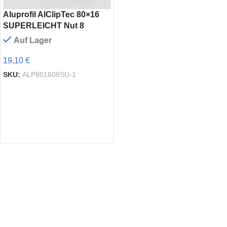
Aluprofil AlClipTec 80×16
SUPERLEICHT Nut 8
Auf Lager
19,10 €
SKU:
ALP801608SU-1