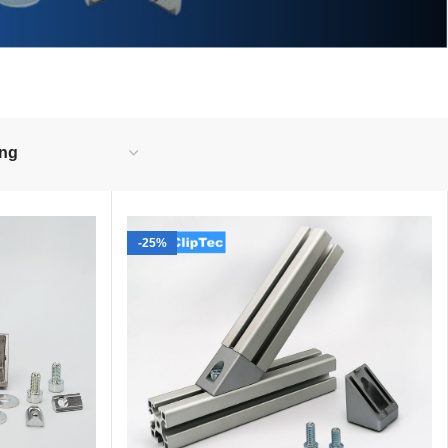
r aus?
-25%
eliebtesten