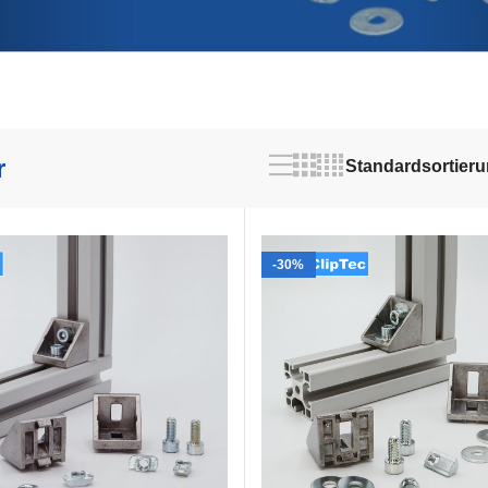
s richtige Zubehö
r
-30%
Am b