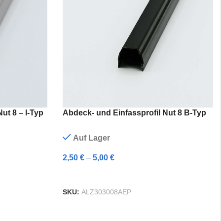
Nut 8 - I-Typ grau
2,50
€
–
5,00
€
ut 8 – I-Typ
Abdeck- und Einfassprofil Nut 8 B-Typ
Auf Lager
2,50
€
–
5,00
€
AUSFÜHRUNG WÄHLEN
SKU:
ALZ303008AEP