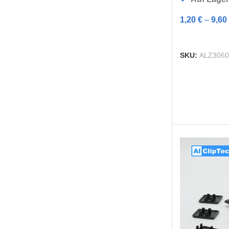
1,20
€
–
9,60
AUSFÜHRUN
SKU:
ALZ306