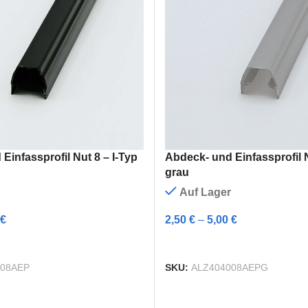
Nutprofile
Jetzt entdecken
Einfassprofil Nut 8 – I-Typ
Abdeck- und Einfassprofil N
grau
Auf Lager
€
2,50
€
–
5,00
€
G WÄHLEN
AUSFÜHRUNG WÄHLEN
008AEP
SKU:
ALZ404008AEPG