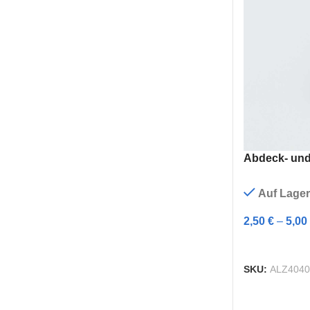
Abdeck- und 
Auf Lager
2,50
€
–
5,00
AUSFÜHRUN
SKU:
ALZ404