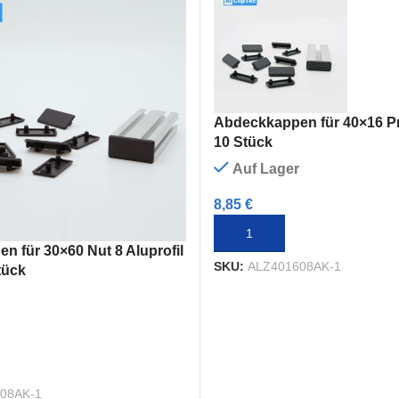
Abdeckkappen für 40×16 Pro
10 Stück
Auf Lager
8,85
€
IN DEN WARENKORB
 für 30×60 Nut 8 Aluprofil
SKU:
ALZ401608AK-1
tück
ENKORB
08AK-1