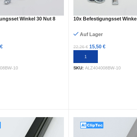
10x Befestigungsset Winkel
ungsset Winkel 30 Nut 8
Auf Lager
15,50
€
€
22,26
€
IN DEN WARENKORB
ENKORB
SKU:
ALZ404008BW-10
008BW-10