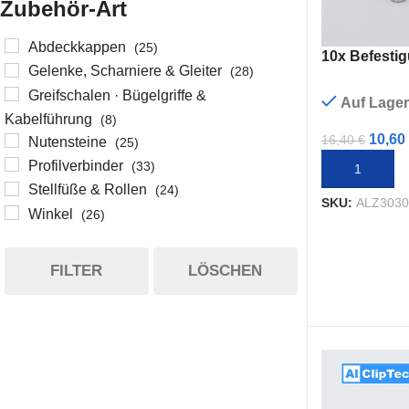
Zubehör-Art
Nut 5
Nut 6
Nut 8
Nut 8
Abdeckkappen
(25)
10x Befestig
Gelenke, Scharniere & Gleiter
SPARPAKETE
Nut 10
(28)
Greifschalen · Bügelgriffe &
Sparpakete
Auf Lager
Kabelführung
(8)
10,60
16,40
€
Nutensteine
(25)
Profilverbinder
(33)
IN DEN WAR
Stellfüße & Rollen
(24)
SKU:
ALZ303
Winkel
(26)
FILTER
LÖSCHEN