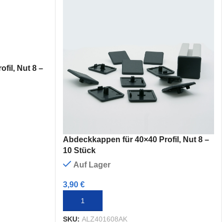
fil, Nut 8 –
Abdeckkappen für 40×40 Profil, Nut 8 –
10 Stück
Auf Lager
3,90
€
IN DEN WARENKORB
SKU:
ALZ401608AK