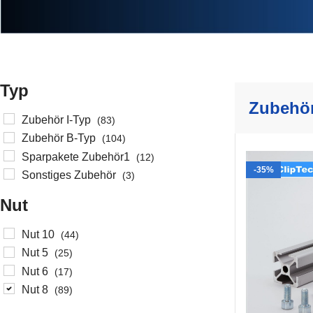
Wie wählt man da
Typ
Zubehö
Die Nut ist der gemeinsame Nenner
Zubehör I-Typ
(83)
Zum Blog-Artikel
Zubehör B-Typ
(104)
Sparpakete Zubehör1
(12)
-35%
Sonstiges Zubehör
(3)
Nut
Nut 10
(44)
Nut 5
(25)
Nut 6
(17)
Nut 8
(89)
I-TYP
B-TYP