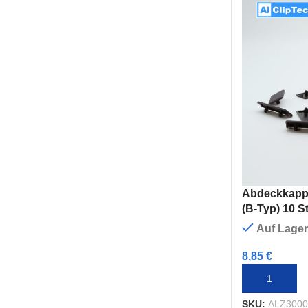
Abdeckkappen
(B-Typ) 10 S
Auf Lager
8,85
€
IN DEN WAR
SKU:
ALZ3000