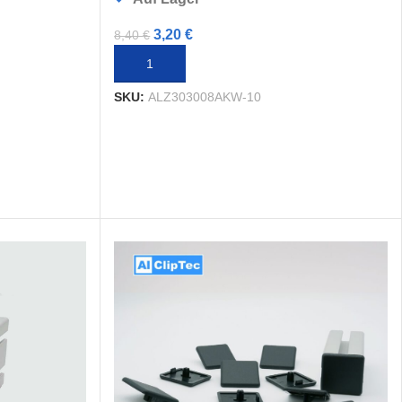
3,20
€
8,40
€
IN DEN WARENKORB
SKU:
ALZ303008AKW-10