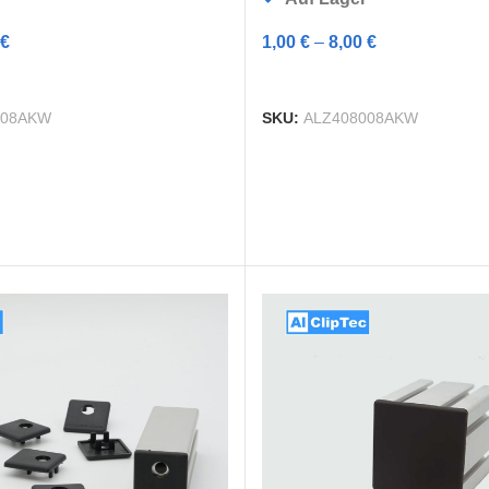
€
1,00
€
–
8,00
€
G WÄHLEN
AUSFÜHRUNG WÄHLEN
008AKW
SKU:
ALZ408008AKW