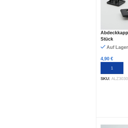
Abdeckkappe
Stück
Auf Lager
4,90
€
IN DEN WAR
SKU:
ALZ3030