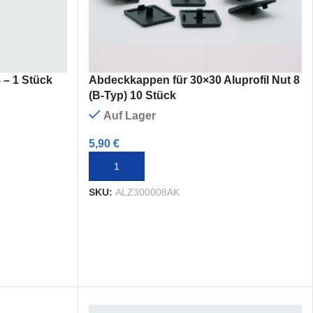
– 1 Stück
Abdeckkappen für 30×30 Aluprofil Nut 8
(B-Typ) 10 Stück
Auf Lager
5,90
€
IN DEN WARENKORB
SKU:
ALZ300008AK