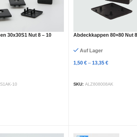
Abdeckkappen 80×80 Nut 8 
n 30x30S1 Nut 8 – 10
Auf Lager
1,50
€
–
13,35
€
WEITERLESEN
ENKORB
SKU:
ALZ808008AK
S1AK-10